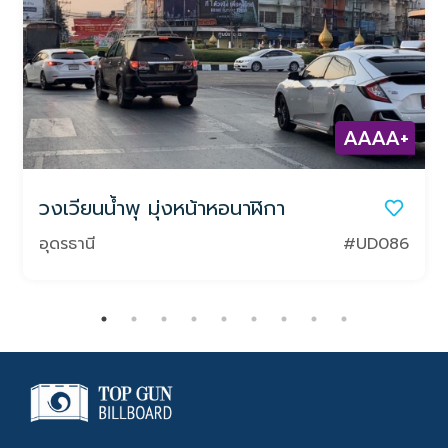
AAAA+
วงเวียนน้ำพุ มุ่งหน้าหอนาฬิกา
อุดรธานี
#UD086