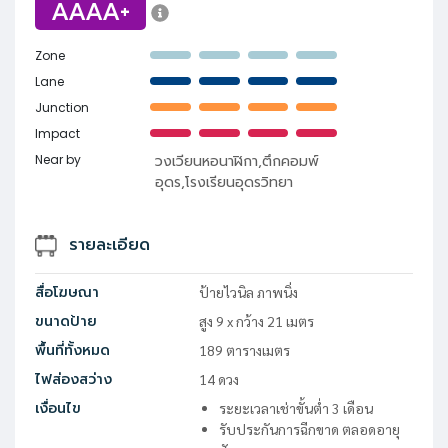
AAAA+
Zone
Lane
Junction
Impact
Near by
วงเวียนหอนาฬิกา,ตึกคอมพ์
อุดร,โรงเรียนอุดรวิทยา
รายละเอียด
สื่อโฆษณา
ป้ายไวนิล ภาพนิ่ง
ขนาดป้าย
สูง
9
x
กว้าง
21
เมตร
พื้นที่ทั้งหมด
189
ตารางเมตร
ไฟส่องสว่าง
14
ดวง
เงื่อนไข
ระยะเวลาเช่าขั้นต่ำ 3 เดือน
รับประกันการฉีกขาด ตลอดอายุ