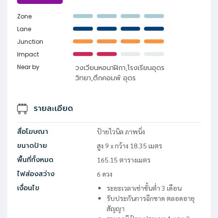
Zone
Lane
Junction
Impact
Near by
วงเวียนหอนาฬิกา,โรงเรียนอุดร
วิทยา,ตึกคอมพ์ อุดร
รายละเอียด
สื่อโฆษณา
ป้ายไวนิล ภาพนิ่ง
ขนาดป้าย
สูง
9
x
กว้าง
18.35
เมตร
พื้นที่ทั้งหมด
165.15
ตารางเมตร
ไฟส่องสว่าง
6
ดวง
เงื่อนไข
ระยะเวลาเช่าขั้นต่ำ 3 เดือน
รับประกันการฉีกขาด ตลอดอายุ
สัญญา