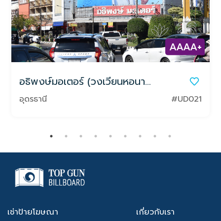
AAAA+
อธิพงษ์มอเตอร์ (วงเวียนหอนาฬิกา)
อุดรธานี
#UD021
เช่าป้ายโฆษณา
เกี่ยวกับเรา