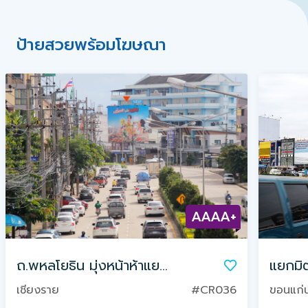
ป้ายสวยพร้อมโฆษณา
AAAA+
ถ.พหลโยธิน มุ่งหน้าห้าแยกพ่อขุนฯ
แยกมิ
เชียงราย
#CR036
ขอนแก่