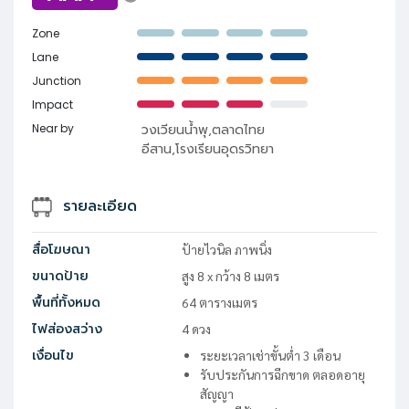
Zone
Lane
Junction
Impact
Near by
วงเวียนน้ำพุ,ตลาดไทย
อีสาน,โรงเรียนอุดรวิทยา
รายละเอียด
สื่อโฆษณา
ป้ายไวนิล ภาพนิ่ง
ขนาดป้าย
สูง
8
x
กว้าง
8
เมตร
พื้นที่ทั้งหมด
64
ตารางเมตร
ไฟส่องสว่าง
4
ดวง
เงื่อนไข
ระยะเวลาเช่าขั้นต่ำ 3 เดือน
รับประกันการฉีกขาด ตลอดอายุ
สัญญา