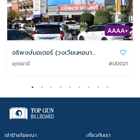
AAAA+
อธิพงษ์มอเตอร์ (วงเวียนหอนาฬิกา)
อุดรธานี
#UD021
เช่าป้ายโฆษณา
เกี่ยวกับเรา