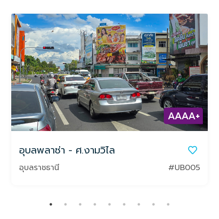
AAAA+
อุบลพลาซ่า - ศ.งามวิไล
อุบลราชธานี
#UB005