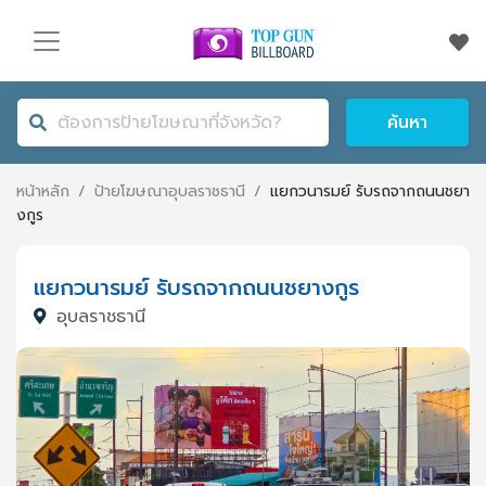
ค้นหา
หน้าหลัก
/
ป้ายโฆษณา
อุบลราชธานี
/
แยกวนารมย์ รับรถจากถนนชยา
งกูร
แยกวนารมย์ รับรถจากถนนชยางกูร
อุบลราชธานี