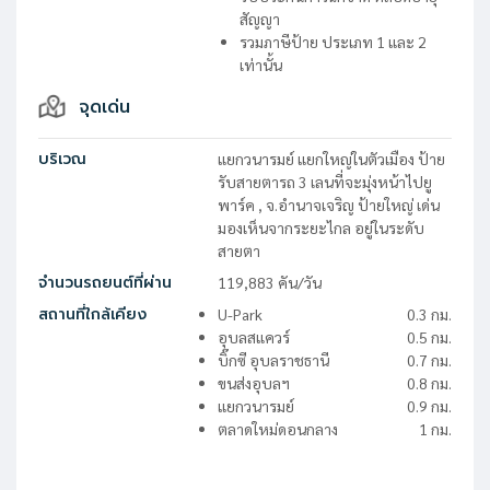
สัญญา
รวมภาษีป้าย ประเภท 1 และ 2
เท่านั้น
จุดเด่น
บริเวณ
แยกวนารมย์ แยกใหญ่ในตัวเมือง ป้าย
รับสายตารถ 3 เลนที่จะมุ่งหน้าไปยู
พาร์ค , จ.อำนาจเจริญ ป้ายใหญ่ เด่น
มองเห็นจากระยะไกล อยู่ในระดับ
สายตา
จำนวนรถยนต์ที่ผ่าน
119,883
คัน/วัน
สถานที่ใกล้เคียง
U-Park
0.3
กม.
อุบลสแควร์
0.5
กม.
บิ๊กซี อุบลราชธานี
0.7
กม.
ขนส่งอุบลฯ
0.8
กม.
แยกวนารมย์
0.9
กม.
ตลาดใหม่ดอนกลาง
1
กม.