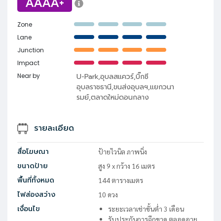
AAAA+
Zone
Lane
Junction
Impact
Near by
U-Park,อุบลสแควร์,บิ๊กซี
อุบลราชธานี,ขนส่งอุบลฯ,แยกวนา
รมย์,ตลาดใหม่ดอนกลาง
รายละเอียด
สื่อโฆษณา
ป้ายไวนิล ภาพนิ่ง
ขนาดป้าย
สูง
9
x
กว้าง
16
เมตร
พื้นที่ทั้งหมด
144
ตารางเมตร
ไฟส่องสว่าง
10
ดวง
เงื่อนไข
ระยะเวลาเช่าขั้นต่ำ 3 เดือน
รับประกันการฉีกขาด ตลอดอายุ