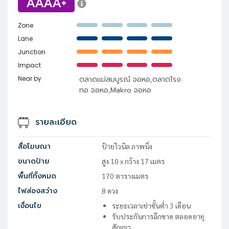
AAAA+
Zone
Lane
Junction
Impact
Near by
ตลาดแม่สมบูรณ์ จอหอ,ตลาดโรง
ทอ จอหอ,Makro จอหอ
รายละเอียด
สื่อโฆษณา
ป้ายไวนิล ภาพนิ่ง
ขนาดป้าย
สูง
10
x
กว้าง
17
เมตร
พื้นที่ทั้งหมด
170
ตารางเมตร
ไฟส่องสว่าง
8
ดวง
เงื่อนไข
ระยะเวลาเช่าขั้นต่ำ 3 เดือน
รับประกันการฉีกขาด ตลอดอายุ
สัญญา