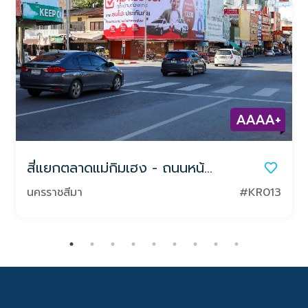
AAAA+
สี่แยกตลาดแม่กิมเฮง - ถนนหน้าย่าโม
นครราชสีมา
#KR013