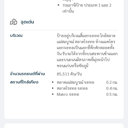
รวมภาษีป้าย ประเภท 1 และ 2
เท่านั้น
จุดเด่น
บริเวณ
ป้ายอยู่บริเวณสี่แยกจอหอ ใกล้ตลาด
แม่สมบูรณ์​ ตลาดโรงทอ ห้างแมคโคร
แยกจอหอเป็นแยกที่คึกคักตลอดทั้ง
วัน รับรถได้จากทั้งบนสะพานข้ามแยก
และบนถนนมิตรภาพที่มุ่งหน้าไป
ขอนแก่นหรือชัยภูมิ
จำนวนรถยนต์ที่ผ่าน
85,511
คัน/วัน
สถานที่ใกล้เคียง
ตลาดแม่สมบูรณ์ จอหอ
0.2
กม.
ตลาดโรงทอ จอหอ
0.4
กม.
Makro จอหอ
0.5
กม.